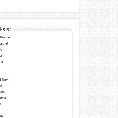
kalar
a Romeo
rolet
oen
ia
ar
p
d Rover
da
ubishi
geot
b
da