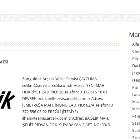
Mar
Alf
Chev
Citr
visi
Dac
Jagu
Zonguldak Arçelik Yetkili Servisi ÇAYCUMA
Jee
celikm@servis.arcelik.com.tr Adres: YENİ MAH.
Kia
HÜRRİYET CAD. NO: 30 Telefon: 0 372 615 10 61
Lan
DEVREK m.okan@servis.arcelik.com.tr Adres:
Maz
İSMETPAŞA MAH. İNÖNÜ CAD. NO: 62/A Telefon: 0
Mits
372 556 03 02 EREĞLİ (İTFAİYE)
Peu
ilhani@servis.arcelik.com.tr Adres: BAĞLIK MAH.
Saa
ŞEHİT RIDVAN SOK. SUYABAKAN 2 APT. NO: 33/D
Seat
Sko