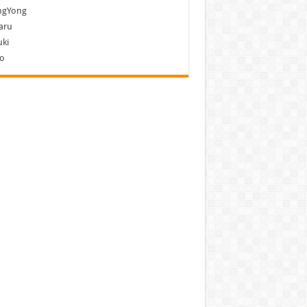
ngYong
aru
ki
vo