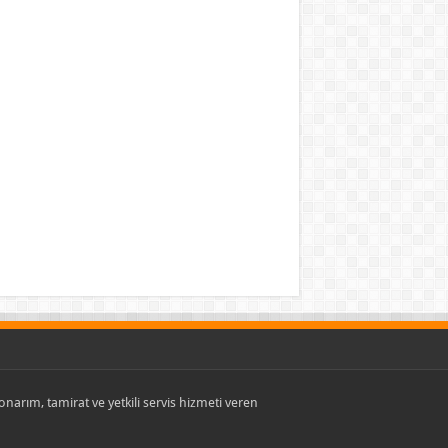
, onarım, tamirat ve yetkili servis hizmeti veren