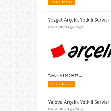
Yazının Devamı »
Yozgat Arçelik Yetkili Servisi
Arçelik
,
Beyaz Eşya
,
Yozgat
Telefon: 0 354 516 17 …
Yazının Devamı »
Yalova Arçelik Yetkili Servisi
Arçelik
,
Beyaz Eşya
,
Yalova