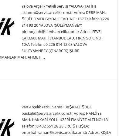
Yalova Arçelik Yetkili Servisi YALOVA (FATİH)
aktanm@servis.arcelik.com.tr Adres: DERE MAH.
ŞEHİT ÖMER FAYDALI CAD. NO: 187 Telefon: 0 226
814 93 20 YALOVA (SÜLEYMANBEY)
pirimogluh@servis.arcelik.com.tr Adres: FEVZİ
ÇAKMAK MAH. İSTANBUL CAD. FIRIN SOK. NO:
10/A Telefon: 0 226 814 12 63 YALOVA
SÜLEYMANBEY (ÇINARCIK) ŞUBE
 HARMANLAR MAH. AHMET …
Van Arçelik Yetkili Servisi BAŞKALE ŞUBE
baskale@servis.arcelik.com.tr Adres: HAFIZİYE
MAH. HAKKARİ YOLU ÜZERİ EMNİYET ALTI NO: 13
Telefon: 0 432 651 28 28 ERCİŞ (KIŞLA)
onur.kahraman@servis.arcelik.com.tr Adres: KIŞLA