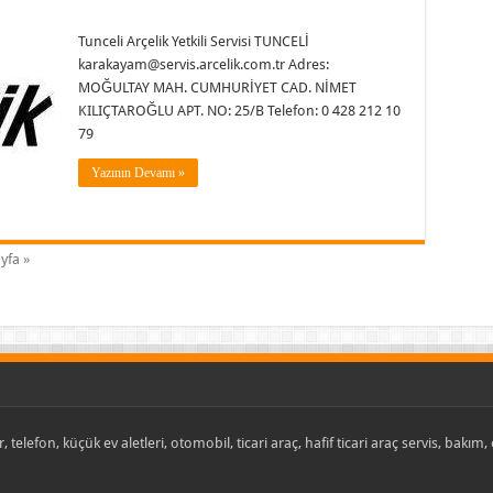
Tunceli Arçelik Yetkili Servisi TUNCELİ
karakayam@servis.arcelik.com.tr Adres:
MOĞULTAY MAH. CUMHURİYET CAD. NİMET
KILIÇTAROĞLU APT. NO: 25/B Telefon: 0 428 212 10
79
Yazının Devamı »
yfa »
, telefon, küçük ev aletleri, otomobil, ticari araç, hafif ticari araç servis, bakım