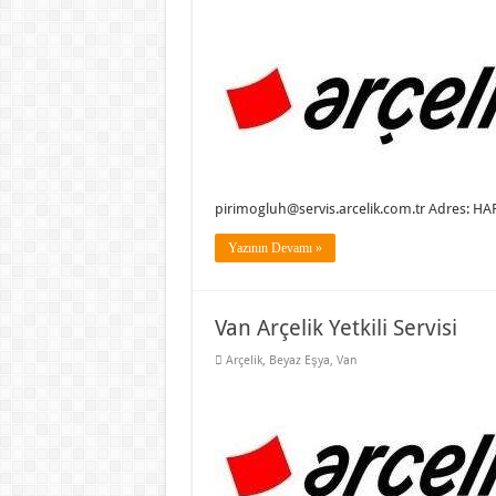
pirimogluh@servis.arcelik.com.tr Adres:
Yazının Devamı »
Van Arçelik Yetkili Servisi
Arçelik
,
Beyaz Eşya
,
Van