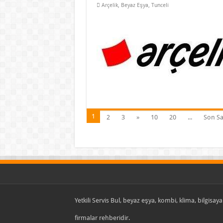
Arçelik
,
Beyaz Eşya
,
Tunceli
1
2
3
»
10
20
...
Son Sa
Yetkili Servis Bul, beyaz eşya, kombi, klima, bilgisayar
firmalar rehberidir.