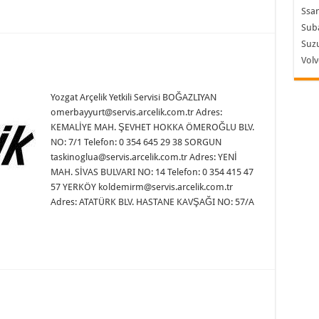
Ssa
Sub
Suzu
Vol
Yozgat Arçelik Yetkili Servisi BOĞAZLIYAN
omerbayyurt@servis.arcelik.com.tr Adres:
KEMALİYE MAH. ŞEVHET HOKKA ÖMEROĞLU BLV.
NO: 7/1 Telefon: 0 354 645 29 38 SORGUN
taskinoglua@servis.arcelik.com.tr Adres: YENİ
MAH. SİVAS BULVARI NO: 14 Telefon: 0 354 415 47
57 YERKÖY koldemirm@servis.arcelik.com.tr
Adres: ATATÜRK BLV. HASTANE KAVŞAĞI NO: 57/A