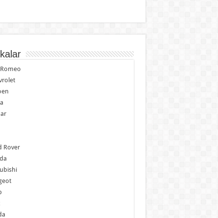
kalar
a Romeo
rolet
oen
ia
ar
p
d Rover
da
ubishi
geot
b
da