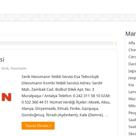
Mar
Alf
Chev
Citr
si
Dac
,
Serik
,
Viessmann
Jagu
Serik Viessmann Yetkili Servisi Esa Teknolojik
Jee
(Viessmann Kombi Yetkili Servisi) Adres: Serdir
Kia
Mah. Zambak Cad. Bülbül Dilek Apt. No: 3
Lan
Muratpaşa / Antalya Telefon: 0 242 311 58 10 GSM:
Maz
0 532 366 44 51 Hizmet Verdiği İlçeler: Akseki, Aksu,
Mits
Alanya, Döşemealtı, Elmalı, Finike, Gazipaşa,
Peu
Gündoğmuş, İbradı (Aydınkent), Kale (Demre), …
Saa
Yazının Devamı »
Seat
Sko