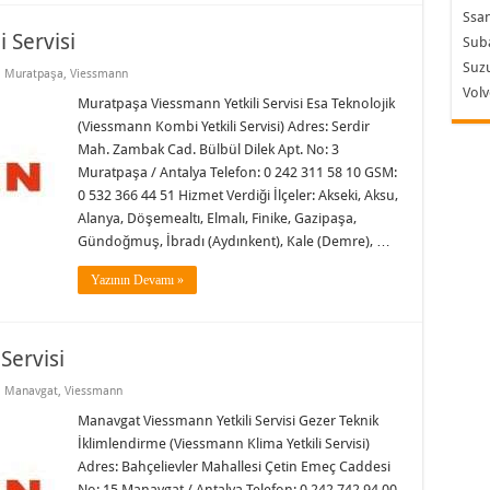
Ssa
 Servisi
Sub
Suzu
,
Muratpaşa
,
Viessmann
Vol
Muratpaşa Viessmann Yetkili Servisi Esa Teknolojik
(Viessmann Kombi Yetkili Servisi) Adres: Serdir
Mah. Zambak Cad. Bülbül Dilek Apt. No: 3
Muratpaşa / Antalya Telefon: 0 242 311 58 10 GSM:
0 532 366 44 51 Hizmet Verdiği İlçeler: Akseki, Aksu,
Alanya, Döşemealtı, Elmalı, Finike, Gazipaşa,
Gündoğmuş, İbradı (Aydınkent), Kale (Demre), …
Yazının Devamı »
Servisi
,
Manavgat
,
Viessmann
Manavgat Viessmann Yetkili Servisi Gezer Teknik
İklimlendirme (Viessmann Klima Yetkili Servisi)
Adres: Bahçelievler Mahallesi Çetin Emeç Caddesi
No: 15 Manavgat / Antalya Telefon: 0 242 742 94 00