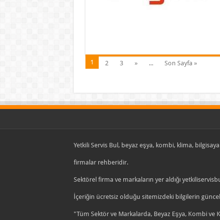
1
2
3
»
...
Son Sayfa »
Yetkili Servis Bul, beyaz eşya, kombi, klima, bilgisayar
firmalar rehberidir.
Sektörel firma ve markaların yer aldığı yetkiliservisb
İçeriğin ücretsiz olduğu sitemizdeki bilgilerin gün
"Tüm Sektör ve Markalarda, Beyaz Eşya, Kombi ve Kli