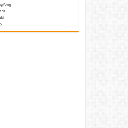
ngYong
aru
ki
vo