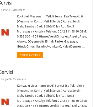
ervisi
,
Korkuteli
,
Viessmann
Korkuteli Viessmann Yetkili Servisi Esa Teknolojik
(Viessmann Kombi Yetkili Servisi) Adres: Serdir
Mah. Zambak Cad. Bülbül Dilek Apt. No: 3
Muratpaşa / Antalya Telefon: 0 242 311 58 10 GSM:
0 532 366 44 51 Hizmet Verdiği İlçeler: Akseki, Aksu,
Alanya, Döşemealtı, Elmalı, Finike, Gazipaşa,
Gündoğmuş, İbradı (Aydınkent), Kale (Demre), …
Yazının Devamı »
Servisi
,
Konyaaltı
,
Viessmann
Konyaaltı Viessmann Yetkili Servisi Esa Teknolojik
(Viessmann Kombi Yetkili Servisi) Adres: Serdir
Mah. Zambak Cad. Bülbül Dilek Apt. No: 3
Muratpaşa / Antalya Telefon: 0 242 311 58 10 GSM:
0 532 366 44 51 Hizmet Verdiği İlçeler: Akseki, Aksu,