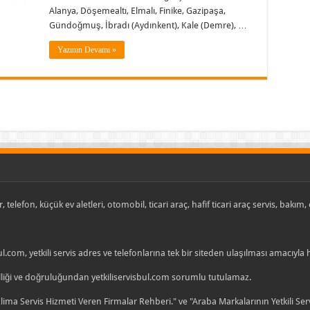
Alanya, Döşemealtı, Elmalı, Finike, Gazipaşa,
Gündoğmuş, İbradı (Aydınkent), Kale (Demre), …
Yazının Devamı »
, telefon, küçük ev aletleri, otomobil, ticari araç, hafif ticari araç servis, bakım
ul.com, yetkili servis adres ve telefonlarına tek bir siteden ulaşılması amacıyla
celliği ve doğruluğundan yetkiliservisbul.com sorumlu tutulamaz.
ma Servis Hizmeti Veren Firmalar Rehberi." ve "Araba Markalarının Yetkili Se