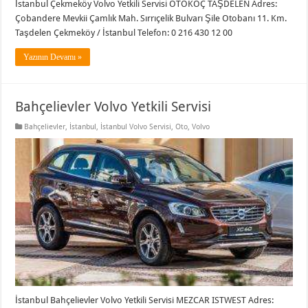
İstanbul Çekmeköy Volvo Yetkili Servisi OTOKOÇ TAŞDELEN Adres:
Çobandere Mevkii Çamlık Mah. Sırrıçelik Bulvarı Şile Otobanı 11. Km.
Taşdelen Çekmeköy / İstanbul Telefon: 0 216 430 12 00
Yazının Devamı »
Bahçelievler Volvo Yetkili Servisi
Bahçelievler
,
İstanbul
,
İstanbul Volvo Servisi
,
Oto
,
Volvo
İstanbul Bahçelievler Volvo Yetkili Servisi MEZCAR ISTWEST Adres: