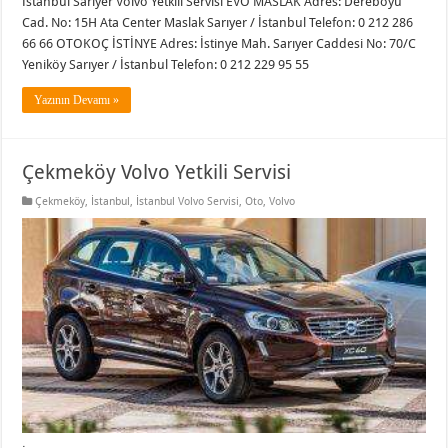
İstanbul Sarıyer Volvo Yetkili Servisi EVO MASLAK Adres: Dereboyu
Cad. No: 15H Ata Center Maslak Sarıyer / İstanbul Telefon: 0 212 286
66 66 OTOKOÇ İSTİNYE Adres: İstinye Mah. Sarıyer Caddesi No: 70/C
Yeniköy Sarıyer / İstanbul Telefon: 0 212 229 95 55
Yazının Devamı »
Çekmeköy Volvo Yetkili Servisi
Çekmeköy
,
İstanbul
,
İstanbul Volvo Servisi
,
Oto
,
Volvo