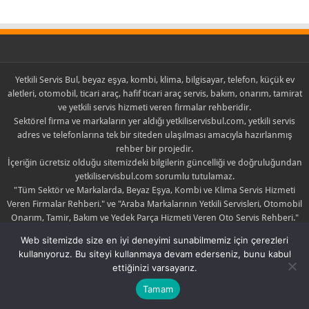
Yetkili Servis Bul, beyaz eşya, kombi, klima, bilgisayar, telefon, küçük ev
aletleri, otomobil, ticari araç, hafif ticari araç servis, bakım, onarım, tamirat
ve yetkili servis hizmeti veren firmalar rehberidir.
Sektörel firma ve markaların yer aldığı yetkiliservisbul.com, yetkili servis
adres ve telefonlarına tek bir siteden ulaşılması amacıyla hazırlanmış
rehber bir projedir.
İçeriğin ücretsiz olduğu sitemizdeki bilgilerin güncelliği ve doğruluğundan
yetkiliservisbul.com sorumlu tutulamaz.
"Tüm Sektör ve Markalarda, Beyaz Eşya, Kombi ve Klima Servis Hizmeti
Veren Firmalar Rehberi." ve "Araba Markalarının Yetkili Servisleri, Otomobil
Onarım, Tamir, Bakım ve Yedek Parça Hizmeti Veren Oto Servis Rehberi."
sloganlarıyla yola çıkan yetkiliservisbul.com sadece yayıncıdır.
Web sitemizde size en iyi deneyimi sunabilmemiz için çerezleri
Yayınlanan içerik ile ilgili şikayette bulunulması halinde yayın kaldırılabilir
kullanıyoruz. Bu siteyi kullanmaya devam ederseniz, bunu kabul
yada düzeltilebilir.
ettiğinizi varsayarız.
Tamam
Yetkili Servis
| © Copyright 2019 |
Hakkımızda
|
İletişim
|
Yetkili Servis