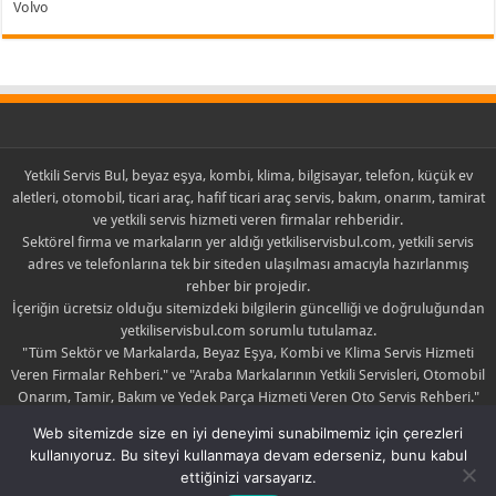
Volvo
Yetkili Servis Bul, beyaz eşya, kombi, klima, bilgisayar, telefon, küçük ev
aletleri, otomobil, ticari araç, hafif ticari araç servis, bakım, onarım, tamirat
ve yetkili servis hizmeti veren firmalar rehberidir.
Sektörel firma ve markaların yer aldığı yetkiliservisbul.com, yetkili servis
adres ve telefonlarına tek bir siteden ulaşılması amacıyla hazırlanmış
rehber bir projedir.
İçeriğin ücretsiz olduğu sitemizdeki bilgilerin güncelliği ve doğruluğundan
yetkiliservisbul.com sorumlu tutulamaz.
"Tüm Sektör ve Markalarda, Beyaz Eşya, Kombi ve Klima Servis Hizmeti
Veren Firmalar Rehberi." ve "Araba Markalarının Yetkili Servisleri, Otomobil
Onarım, Tamir, Bakım ve Yedek Parça Hizmeti Veren Oto Servis Rehberi."
sloganlarıyla yola çıkan yetkiliservisbul.com sadece yayıncıdır.
Web sitemizde size en iyi deneyimi sunabilmemiz için çerezleri
Yayınlanan içerik ile ilgili şikayette bulunulması halinde yayın kaldırılabilir
kullanıyoruz. Bu siteyi kullanmaya devam ederseniz, bunu kabul
yada düzeltilebilir.
ettiğinizi varsayarız.