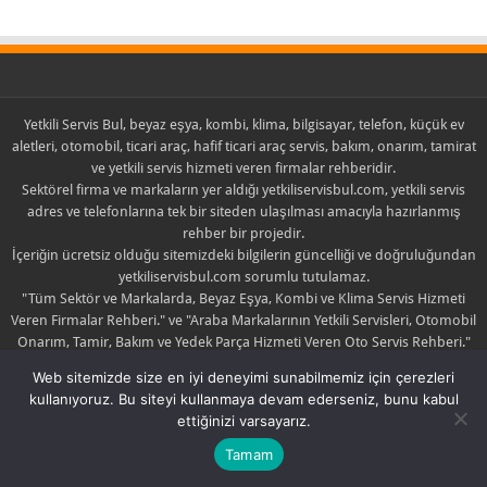
Yetkili Servis Bul, beyaz eşya, kombi, klima, bilgisayar, telefon, küçük ev
aletleri, otomobil, ticari araç, hafif ticari araç servis, bakım, onarım, tamirat
ve yetkili servis hizmeti veren firmalar rehberidir.
Sektörel firma ve markaların yer aldığı yetkiliservisbul.com, yetkili servis
adres ve telefonlarına tek bir siteden ulaşılması amacıyla hazırlanmış
rehber bir projedir.
İçeriğin ücretsiz olduğu sitemizdeki bilgilerin güncelliği ve doğruluğundan
yetkiliservisbul.com sorumlu tutulamaz.
"Tüm Sektör ve Markalarda, Beyaz Eşya, Kombi ve Klima Servis Hizmeti
Veren Firmalar Rehberi." ve "Araba Markalarının Yetkili Servisleri, Otomobil
Onarım, Tamir, Bakım ve Yedek Parça Hizmeti Veren Oto Servis Rehberi."
sloganlarıyla yola çıkan yetkiliservisbul.com sadece yayıncıdır.
Web sitemizde size en iyi deneyimi sunabilmemiz için çerezleri
Yayınlanan içerik ile ilgili şikayette bulunulması halinde yayın kaldırılabilir
kullanıyoruz. Bu siteyi kullanmaya devam ederseniz, bunu kabul
yada düzeltilebilir.
ettiğinizi varsayarız.
Tamam
Yetkili Servis
| © Copyright 2019 |
Hakkımızda
|
İletişim
|
Yetkili Servis