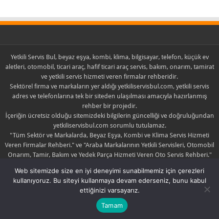
Yetkili Servis Bul, beyaz eşya, kombi, klima, bilgisayar, telefon, küçük ev
aletleri, otomobil, ticari araç, hafif ticari araç servis, bakım, onarım, tamirat
ve yetkili servis hizmeti veren firmalar rehberidir.
Sektörel firma ve markaların yer aldığı yetkiliservisbul.com, yetkili servis
adres ve telefonlarına tek bir siteden ulaşılması amacıyla hazırlanmış
rehber bir projedir.
İçeriğin ücretsiz olduğu sitemizdeki bilgilerin güncelliği ve doğruluğundan
yetkiliservisbul.com sorumlu tutulamaz.
"Tüm Sektör ve Markalarda, Beyaz Eşya, Kombi ve Klima Servis Hizmeti
Veren Firmalar Rehberi." ve "Araba Markalarının Yetkili Servisleri, Otomobil
Onarım, Tamir, Bakım ve Yedek Parça Hizmeti Veren Oto Servis Rehberi."
sloganlarıyla yola çıkan yetkiliservisbul.com sadece yayıncıdır.
Web sitemizde size en iyi deneyimi sunabilmemiz için çerezleri
Yayınlanan içerik ile ilgili şikayette bulunulması halinde yayın kaldırılabilir
kullanıyoruz. Bu siteyi kullanmaya devam ederseniz, bunu kabul
yada düzeltilebilir.
ettiğinizi varsayarız.
Tamam
Yetkili Servis
| © Copyright 2019 |
Hakkımızda
|
İletişim
|
Yetkili Servis