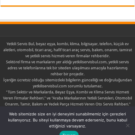
Yetkili Servis Bul, beyaz eşya, kombi, klima, bilgisayar, telefon, küçük ev
aletleri, otomobil, ticari araç, hafif ticari araç servis, bakım, onarım, tamirat
ve yetkili servis hizmeti veren firmalar rehberidir.
Sektörel firma ve markaların yer aldığı yetkiliservisbul.com, yetkili servis
adres ve telefonlarına tek bir siteden ulaşılması amacıyla hazırlanmış
rehber bir projedir.
İçeriğin ücretsiz olduğu sitemizdeki bilgilerin güncelliği ve doğruluğundan
yetkiliservisbul.com sorumlu tutulamaz.
"Tüm Sektör ve Markalarda, Beyaz Eşya, Kombi ve Klima Servis Hizmeti
Veren Firmalar Rehberi." ve "Araba Markalarının Yetkili Servisleri, Otomobil
Onarım, Tamir, Bakım ve Yedek Parça Hizmeti Veren Oto Servis Rehberi."
sloganlarıyla yola çıkan yetkiliservisbul.com sadece yayıncıdır.
Web sitemizde size en iyi deneyimi sunabilmemiz için çerezleri
Yayınlanan içerik ile ilgili şikayette bulunulması halinde yayın kaldırılabilir
kullanıyoruz. Bu siteyi kullanmaya devam ederseniz, bunu kabul
yada düzeltilebilir.
ettiğinizi varsayarız.