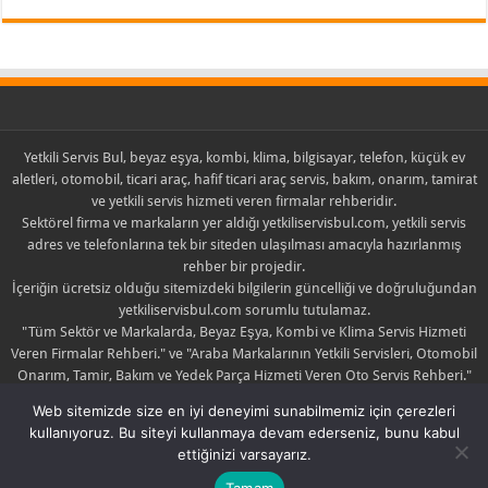
Yetkili Servis Bul, beyaz eşya, kombi, klima, bilgisayar, telefon, küçük ev
aletleri, otomobil, ticari araç, hafif ticari araç servis, bakım, onarım, tamirat
ve yetkili servis hizmeti veren firmalar rehberidir.
Sektörel firma ve markaların yer aldığı yetkiliservisbul.com, yetkili servis
adres ve telefonlarına tek bir siteden ulaşılması amacıyla hazırlanmış
rehber bir projedir.
İçeriğin ücretsiz olduğu sitemizdeki bilgilerin güncelliği ve doğruluğundan
yetkiliservisbul.com sorumlu tutulamaz.
"Tüm Sektör ve Markalarda, Beyaz Eşya, Kombi ve Klima Servis Hizmeti
Veren Firmalar Rehberi." ve "Araba Markalarının Yetkili Servisleri, Otomobil
Onarım, Tamir, Bakım ve Yedek Parça Hizmeti Veren Oto Servis Rehberi."
sloganlarıyla yola çıkan yetkiliservisbul.com sadece yayıncıdır.
Web sitemizde size en iyi deneyimi sunabilmemiz için çerezleri
Yayınlanan içerik ile ilgili şikayette bulunulması halinde yayın kaldırılabilir
kullanıyoruz. Bu siteyi kullanmaya devam ederseniz, bunu kabul
yada düzeltilebilir.
ettiğinizi varsayarız.
Tamam