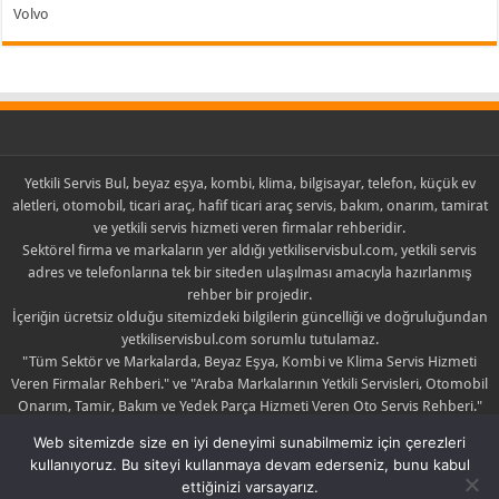
Volvo
Yetkili Servis Bul, beyaz eşya, kombi, klima, bilgisayar, telefon, küçük ev
aletleri, otomobil, ticari araç, hafif ticari araç servis, bakım, onarım, tamirat
ve yetkili servis hizmeti veren firmalar rehberidir.
Sektörel firma ve markaların yer aldığı yetkiliservisbul.com, yetkili servis
adres ve telefonlarına tek bir siteden ulaşılması amacıyla hazırlanmış
rehber bir projedir.
İçeriğin ücretsiz olduğu sitemizdeki bilgilerin güncelliği ve doğruluğundan
yetkiliservisbul.com sorumlu tutulamaz.
"Tüm Sektör ve Markalarda, Beyaz Eşya, Kombi ve Klima Servis Hizmeti
Veren Firmalar Rehberi." ve "Araba Markalarının Yetkili Servisleri, Otomobil
Onarım, Tamir, Bakım ve Yedek Parça Hizmeti Veren Oto Servis Rehberi."
sloganlarıyla yola çıkan yetkiliservisbul.com sadece yayıncıdır.
Web sitemizde size en iyi deneyimi sunabilmemiz için çerezleri
Yayınlanan içerik ile ilgili şikayette bulunulması halinde yayın kaldırılabilir
kullanıyoruz. Bu siteyi kullanmaya devam ederseniz, bunu kabul
yada düzeltilebilir.
ettiğinizi varsayarız.