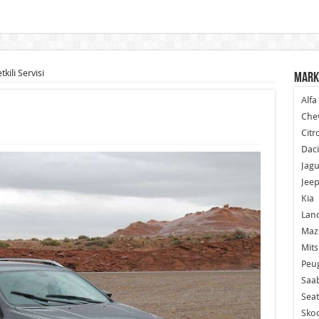
kili Servisi
Mark
Alf
Chev
Citr
Dac
Jagu
Jee
Kia
Lan
Maz
Mits
Peu
Saa
Seat
Sko