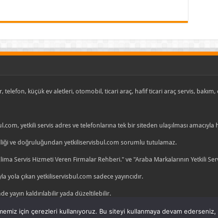
, telefon, küçük ev aletleri, otomobil, ticari araç, hafif ticari araç servis, bakım
ul.com, yetkili servis adres ve telefonlarına tek bir siteden ulaşılması amacıyla
celliği ve doğruluğundan yetkiliservisbul.com sorumlu tutulamaz.
ma Servis Hizmeti Veren Firmalar Rehberi." ve "Araba Markalarının Yetkili Se
la yola çıkan yetkiliservisbul.com sadece yayıncıdır.
de yayın kaldırılabilir yada düzeltilebilir.
işim
|
Yetkili Servis
emiz için çerezleri kullanıyoruz. Bu siteyi kullanmaya devam ederseniz, b