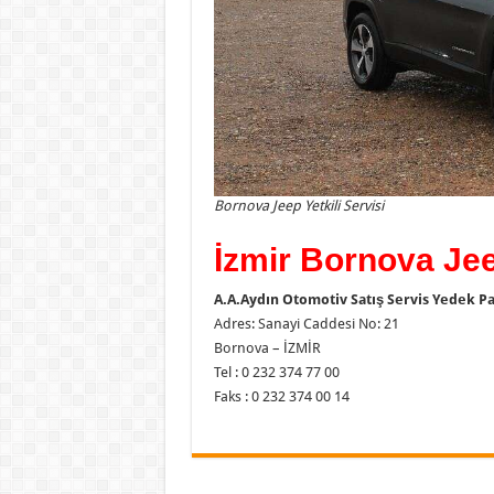
Bornova Jeep Yetkili Servisi
İzmir Bornova Jeep
A.A.Aydın Otomotiv Satış Servis Yedek Parç
Adres: Sanayi Caddesi No: 21
Bornova – İZMİR
Tel : 0 232 374 77 00
Faks : 0 232 374 00 14