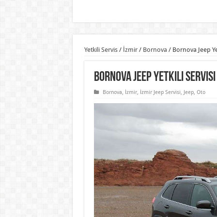
Yetkili Servis
/
İzmir
/
Bornova
/
Bornova Jeep Yet
Bornova Jeep Yetkili Servisi
Bornova
,
İzmir
,
İzmir Jeep Servisi
,
Jeep
,
Oto