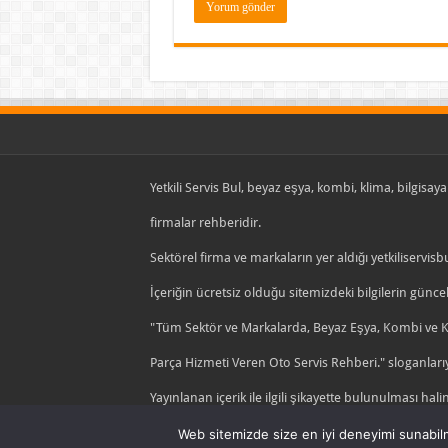
Yetkili Servis Bul, beyaz eşya, kombi, klima, bilgisayar
firmalar rehberidir.
Sektörel firma ve markaların yer aldığı yetkiliservisb
İçeriğin ücretsiz olduğu sitemizdeki bilgilerin gün
"Tüm Sektör ve Markalarda, Beyaz Eşya, Kombi ve Kli
Parça Hizmeti Veren Oto Servis Rehberi." sloganlarıy
Yayınlanan içerik ile ilgili şikayette bulunulması halin
Yetkili Servis
| © Copyright 2019 |
Hakkımızda
|
İlet
Web sitemizde size en iyi deneyimi sunabilm