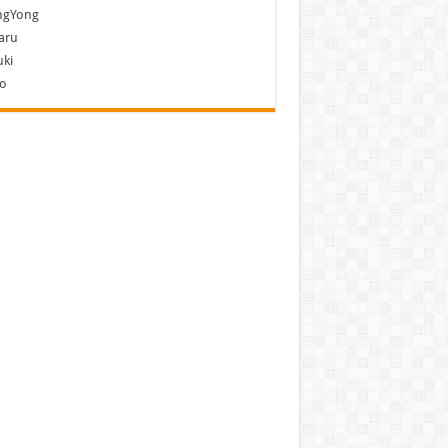
ngYong
aru
ki
vo