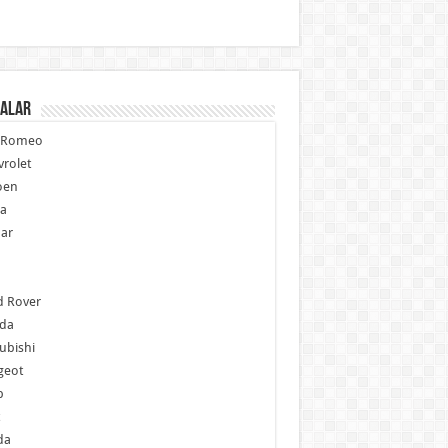
alar
a Romeo
rolet
oen
ia
ar
p
d Rover
da
ubishi
geot
b
da