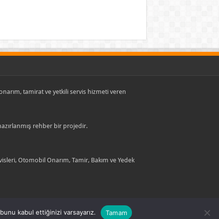
, onarım, tamirat ve yetkili servis hizmeti veren
 hazırlanmış rehber bir projedir.
rvisleri, Otomobil Onarım, Tamir, Bakım ve Yedek
unu kabul ettiğinizi varsayarız.
Tamam