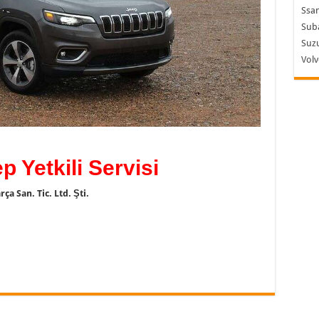
Ssa
Sub
Suzu
Vol
 Yetkili Servisi
a San. Tic. Ltd. Şti.