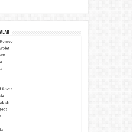
alar
a Romeo
rolet
oen
ia
ar
p
d Rover
da
ubishi
geot
b
da