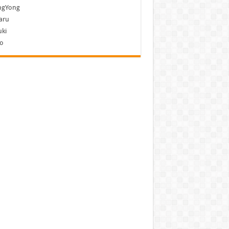
ngYong
aru
ki
vo