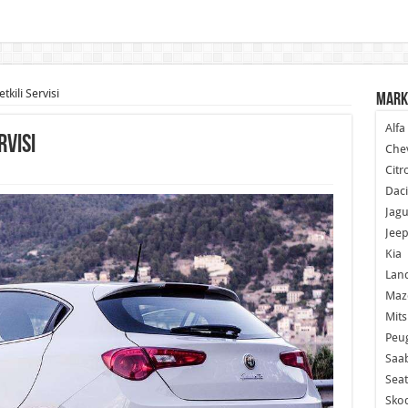
kili Servisi
Mark
Alf
rvisi
Chev
Citr
Dac
Jagu
Jee
Kia
Lan
Maz
Mits
Peu
Saa
Seat
Sko