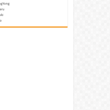
ngYong
aru
ki
vo