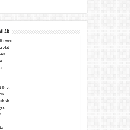
alar
a Romeo
rolet
oen
ia
ar
p
d Rover
da
ubishi
geot
b
da