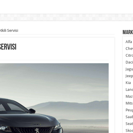
ili Servisi
Mark
Alf
ervisi
Chev
Citr
Dac
Jagu
Jee
Kia
Lan
Maz
Mits
Peu
Saa
Seat
Sko