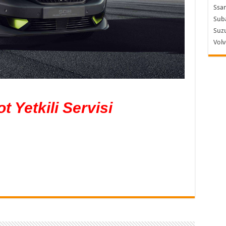
Ssa
Sub
Suzu
Vol
 Yetkili Servisi