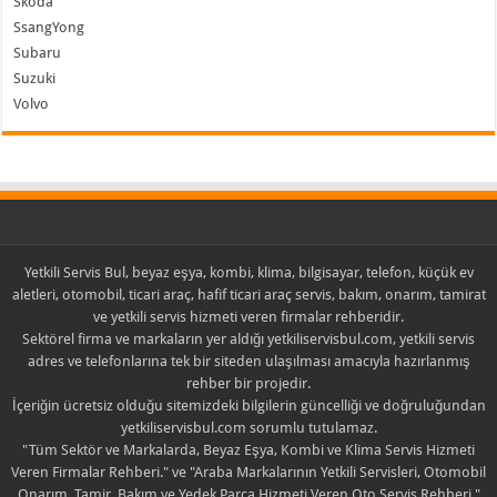
Skoda
SsangYong
Subaru
Suzuki
Volvo
Yetkili Servis Bul, beyaz eşya, kombi, klima, bilgisayar, telefon, küçük ev
aletleri, otomobil, ticari araç, hafif ticari araç servis, bakım, onarım, tamirat
ve yetkili servis hizmeti veren firmalar rehberidir.
Sektörel firma ve markaların yer aldığı yetkiliservisbul.com, yetkili servis
adres ve telefonlarına tek bir siteden ulaşılması amacıyla hazırlanmış
rehber bir projedir.
İçeriğin ücretsiz olduğu sitemizdeki bilgilerin güncelliği ve doğruluğundan
yetkiliservisbul.com sorumlu tutulamaz.
"Tüm Sektör ve Markalarda, Beyaz Eşya, Kombi ve Klima Servis Hizmeti
Veren Firmalar Rehberi." ve "Araba Markalarının Yetkili Servisleri, Otomobil
Onarım, Tamir, Bakım ve Yedek Parça Hizmeti Veren Oto Servis Rehberi."