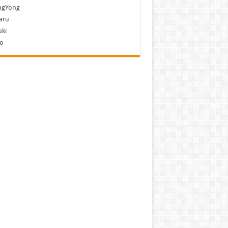
ngYong
aru
ki
vo