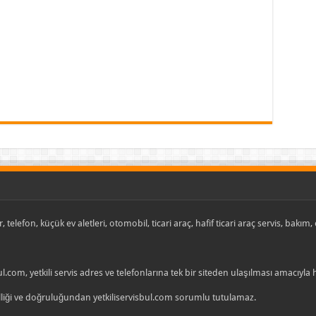
, telefon, küçük ev aletleri, otomobil, ticari araç, hafif ticari araç servis, bakım
ul.com, yetkili servis adres ve telefonlarına tek bir siteden ulaşılması amacıyla
celliği ve doğruluğundan yetkiliservisbul.com sorumlu tutulamaz.