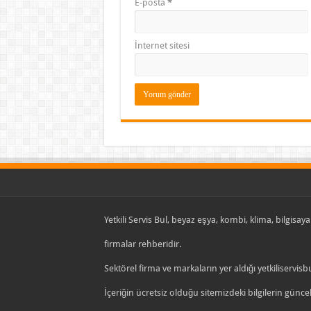
E-posta
*
İnternet sitesi
Yetkili Servis Bul, beyaz eşya, kombi, klima, bilgisayar
firmalar rehberidir.
Sektörel firma ve markaların yer aldığı yetkiliservisb
İçeriğin ücretsiz olduğu sitemizdeki bilgilerin gün