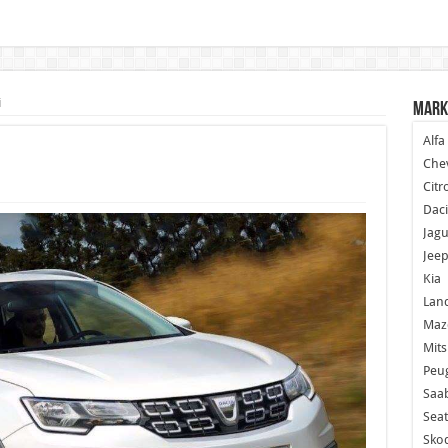
i
Mark
Alf
Chev
Citr
Dac
Jagu
Jee
Kia
Lan
Maz
Mits
Peu
Saa
Seat
Sko