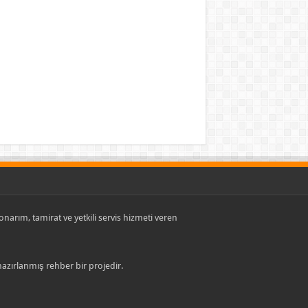
, onarım, tamirat ve yetkili servis hizmeti veren
 hazırlanmış rehber bir projedir.