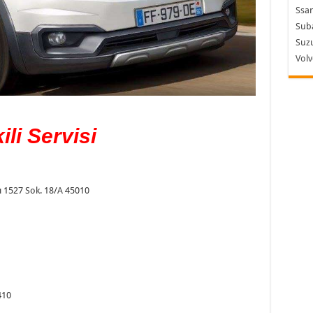
Ssa
Sub
Suzu
Vol
li Servisi
ı 1527 Sok. 18/A 45010
410