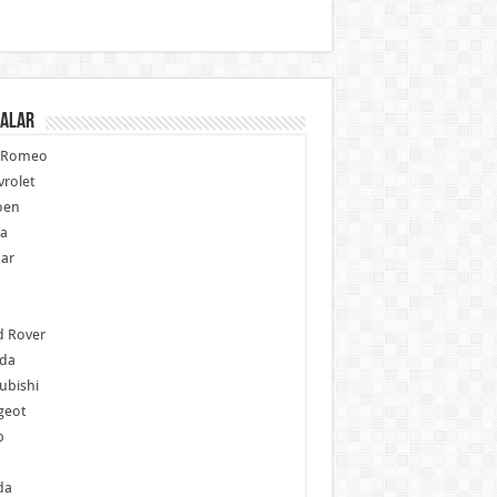
alar
a Romeo
rolet
oen
ia
ar
p
d Rover
da
ubishi
geot
b
da