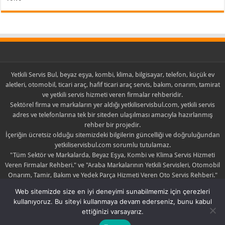
Yetkili Servis Bul, beyaz eşya, kombi, klima, bilgisayar, telefon, küçük ev
aletleri, otomobil, ticari araç, hafif ticari araç servis, bakım, onarım, tamirat
ve yetkili servis hizmeti veren firmalar rehberidir.
Sektörel firma ve markaların yer aldığı yetkiliservisbul.com, yetkili servis
adres ve telefonlarına tek bir siteden ulaşılması amacıyla hazırlanmış
rehber bir projedir.
İçeriğin ücretsiz olduğu sitemizdeki bilgilerin güncelliği ve doğruluğundan
yetkiliservisbul.com sorumlu tutulamaz.
"Tüm Sektör ve Markalarda, Beyaz Eşya, Kombi ve Klima Servis Hizmeti
Veren Firmalar Rehberi." ve "Araba Markalarının Yetkili Servisleri, Otomobil
Onarım, Tamir, Bakım ve Yedek Parça Hizmeti Veren Oto Servis Rehberi."
sloganlarıyla yola çıkan yetkiliservisbul.com sadece yayıncıdır.
Web sitemizde size en iyi deneyimi sunabilmemiz için çerezleri
Yayınlanan içerik ile ilgili şikayette bulunulması halinde yayın kaldırılabilir
kullanıyoruz. Bu siteyi kullanmaya devam ederseniz, bunu kabul
yada düzeltilebilir.
ettiğinizi varsayarız.