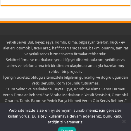
Yetkili Servis Bul, beyaz eşya, kombi, klima, bilgisayar, telefon, küçük ev
aletleri, otomobil, ticari araç, hafif ticari araç servis, bakım, onarım, tamirat
ve yetkili servis hizmeti veren firmalar rehberidir.
Sektörel firma ve markaların yer aldığı yetkiliservisbul.com, yetkili servis
adres ve telefonlarına tek bir siteden ulaşılması amacıyla hazırlanmış
rehber bir projedir.
İçeriğin ücretsiz olduğu sitemizdeki bilgilerin güncelliği ve doğruluğundan
yetkiliservisbul.com sorumlu tutulamaz.
"Tüm Sektör ve Markalarda, Beyaz Eşya, Kombi ve Klima Servis Hizmeti
Veren Firmalar Rehberi." ve "Araba Markalarının Yetkili Servisleri, Otomobil
Onarım, Tamir, Bakım ve Yedek Parça Hizmeti Veren Oto Servis Rehberi."
sloganlarıyla yola çıkan yetkiliservisbul.com sadece yayıncıdır.
Web sitemizde size en iyi deneyimi sunabilmemiz için çerezleri
Yayınlanan içerik ile ilgili şikayette bulunulması halinde yayın kaldırılabilir
kullanıyoruz. Bu siteyi kullanmaya devam ederseniz, bunu kabul
yada düzeltilebilir.
ettiğinizi varsayarız.
Tamam