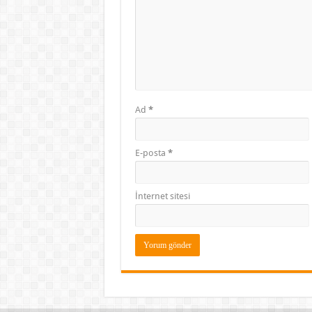
Ad
*
E-posta
*
İnternet sitesi