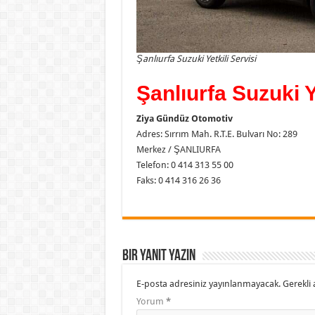
Şanlıurfa Suzuki Yetkili Servisi
Şanlıurfa Suzuki Y
Ziya Gündüz Otomotiv
Adres: Sırrım Mah. R.T.E. Bulvarı No: 289
Merkez / ŞANLIURFA
Telefon: 0 414 313 55 00
Faks: 0 414 316 26 36
Bir yanıt yazın
E-posta adresiniz yayınlanmayacak.
Gerekli 
Yorum
*