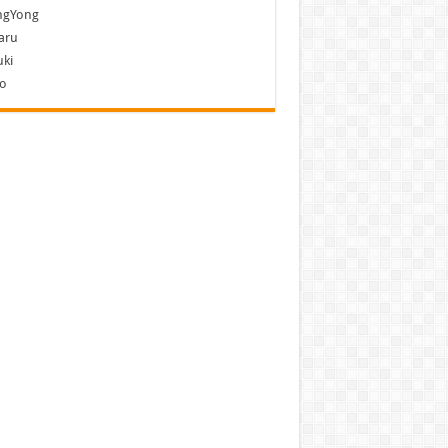
ngYong
aru
ki
vo