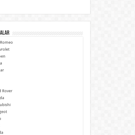
alar
a Romeo
rolet
oen
ia
ar
p
d Rover
da
ubishi
geot
b
da