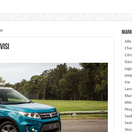
si
Mark
Alf
visi
Chev
Citr
Dac
Jagu
Jee
Kia
Lan
Maz
Mits
Peu
Saa
Seat
Sko