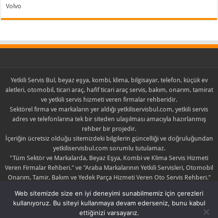
Volvo
Yetkili Servis Bul, beyaz eşya, kombi, klima, bilgisayar, telefon, küçük ev
aletleri, otomobil, ticari araç, hafif ticari araç servis, bakım, onarım, tamirat
ve yetkili servis hizmeti veren firmalar rehberidir.
Sektörel firma ve markaların yer aldığı yetkiliservisbul.com, yetkili servis
adres ve telefonlarına tek bir siteden ulaşılması amacıyla hazırlanmış
rehber bir projedir.
İçeriğin ücretsiz olduğu sitemizdeki bilgilerin güncelliği ve doğruluğundan
yetkiliservisbul.com sorumlu tutulamaz.
"Tüm Sektör ve Markalarda, Beyaz Eşya, Kombi ve Klima Servis Hizmeti
Veren Firmalar Rehberi." ve "Araba Markalarının Yetkili Servisleri, Otomobil
Onarım, Tamir, Bakım ve Yedek Parça Hizmeti Veren Oto Servis Rehberi."
sloganlarıyla yola çıkan yetkiliservisbul.com sadece yayıncıdır.
Web sitemizde size en iyi deneyimi sunabilmemiz için çerezleri
Yayınlanan içerik ile ilgili şikayette bulunulması halinde yayın kaldırılabilir
kullanıyoruz. Bu siteyi kullanmaya devam ederseniz, bunu kabul
yada düzeltilebilir.
ettiğinizi varsayarız.