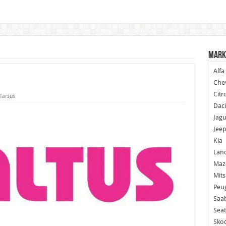
Mark
Alf
Chev
Citr
Tarsus
Dac
Jagu
Jee
Kia
Lan
Maz
Mits
Peu
Saa
Seat
Sko