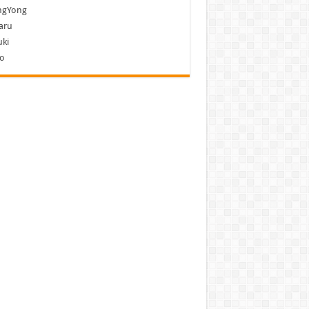
ngYong
aru
ki
vo