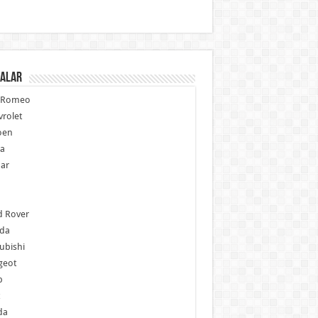
alar
a Romeo
rolet
oen
ia
ar
p
d Rover
da
ubishi
geot
b
da