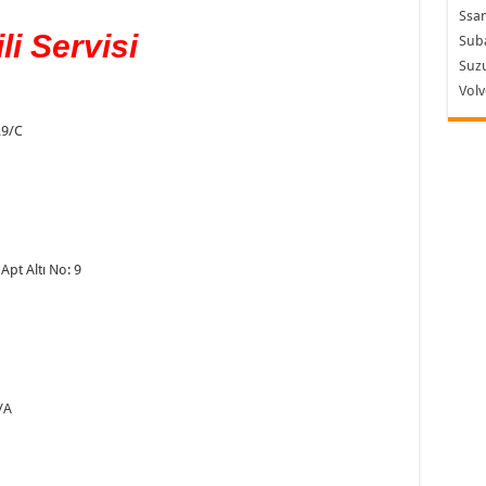
Ssa
li Servisi
Sub
Suzu
Vol
29/C
pt Altı No: 9
/A