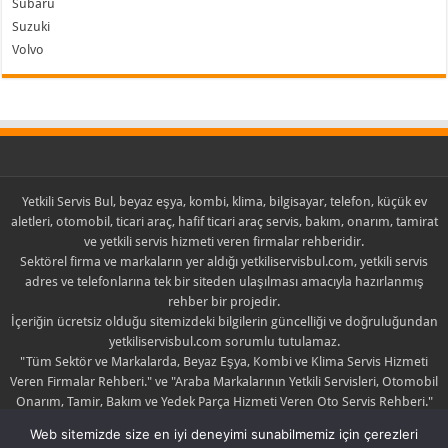
Subaru
Suzuki
Volvo
Yetkili Servis Bul, beyaz eşya, kombi, klima, bilgisayar, telefon, küçük ev
aletleri, otomobil, ticari araç, hafif ticari araç servis, bakım, onarım, tamirat
ve yetkili servis hizmeti veren firmalar rehberidir.
Sektörel firma ve markaların yer aldığı yetkiliservisbul.com, yetkili servis
adres ve telefonlarına tek bir siteden ulaşılması amacıyla hazırlanmış
rehber bir projedir.
İçeriğin ücretsiz olduğu sitemizdeki bilgilerin güncelliği ve doğruluğundan
yetkiliservisbul.com sorumlu tutulamaz.
"Tüm Sektör ve Markalarda, Beyaz Eşya, Kombi ve Klima Servis Hizmeti
Veren Firmalar Rehberi." ve "Araba Markalarının Yetkili Servisleri, Otomobil
Onarım, Tamir, Bakım ve Yedek Parça Hizmeti Veren Oto Servis Rehberi."
sloganlarıyla yola çıkan yetkiliservisbul.com sadece yayıncıdır.
Web sitemizde size en iyi deneyimi sunabilmemiz için çerezleri
Yayınlanan içerik ile ilgili şikayette bulunulması halinde yayın kaldırılabilir